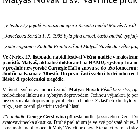
„V lisztovsky pojaté Fantazii na operu Rusalka nabídl Matyáš Nová
„Janáčkova Sonáta 1. X. 1905 byla plná emocí, často značně vypjatý
„Suitu mignonne Rudolfa Frimla zařadil Matyáš Novák do svého prog
Ve čtvrtek 27. listopadu nabídl festival Věčná naděje v malostr
pianistů. Matyáš, aktuálně doktorand na HAMU, vystoupil na mno
v proslulé newyorské Carnegie Hall a znovu se do této koncertní
Jindřicha Kàana z Albestů. Do první části svého čtvrtečního recit
lidská či společenská tragédie.
V úvodu svého vystoupení zahrál
Matyáš
Novák
Písně beze slov, op
melodickou linkou a s hybným doprovodem. Jedinou výjimkou je poněku
hezky zpívala, doprovod plynul lehce a hladce. Zvlášť efektní bylo v j
ruky, jsem ocenil plasticitu vedení hlasů.
Tři preludia
George Gershwina
přinesla hudbu jazzového ražení. Do 
svatovavřinecká akustika. Druhé preludium je ve své podstatě blues. J
jsme mohli naplno ocenit Matyášův cit pro pevně tepající rytmus i sk