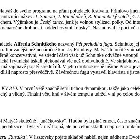
Matyáš do svého programu na přání pořadatele festivalu. Frimlovo jmén
mantizující názvy:
1. Samota, 2. Ranní píseň, 3. Romantický valčík, 4.
dechem. Výjimkou je
Český
tanec
, jenž je volnou stylizací polky. Od i
o nenáročné drobnosti „oddechovými kousky“. Nastudoval je poctivě a n
adatele
Alfreda Schnittkeho
nazvaný
Pět preludií a fuga.
Schnittke jej
 rafinovanější než nenáročné kousky Frimlovy. Matyáš to určitě vnímal s
rně konzervativní, ve střední části však už Schnittke odvážně vstoupil
technická i rytmická úskalí překonával víc než obdivuhodně. Ve skrjabin
 zajímavě pojatý střední díl. V jeho drobnokresbě tušíme Prokofjeva, 
odlišil naprosto přesvědčivě. Závěrečnou fugu vystavěl klavírista s jisto
, KV 310.
V první větě značně šetřil tichou dynamikou, takže jako cel
 tichý a vlídný. Finální větu hrál v živém tempu a udržel v ní po celo
l Matyáš skutečně „janáčkovsky“. Hudba byla plná emocí, často značně 
pedalizace – byla víc než hojná, ale po celou skladbu naprosto funkční
eru ‚Rusalka‘.
V lisztovsky pojaté skladbě nabídl nejen nádherné Dvoř