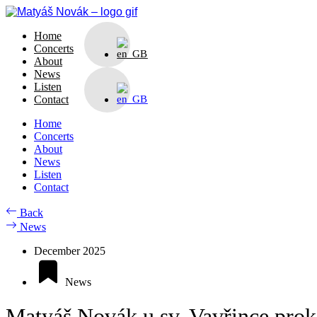
Skip
to
Home
content
Concerts
About
News
Listen
Contact
Home
Concerts
About
News
Listen
Contact
Back
News
December 2025
News
Matyáš Novák u sv. Vavřince proká