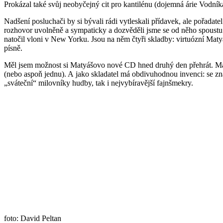
Prokázal také svůj neobyčejný cit pro kantilénu (dojemná árie Vodník
Nadšení posluchači by si bývali rádi vytleskali přídavek, ale pořadat
rozhovor uvolněně a sympaticky a dozvěděli jsme se od něho spoustu
natočil vloni v New Yorku. Jsou na něm čtyři skladby: virtuózní Mat
písně.
Měl jsem možnost si Matyášovo nové CD hned druhý den přehrát. Maty
(nebo aspoň jednu). A jako skladatel má obdivuhodnou invenci: se 
„sváteční“ milovníky hudby, tak i nejvybíravější fajnšmekry.
foto: David Peltan