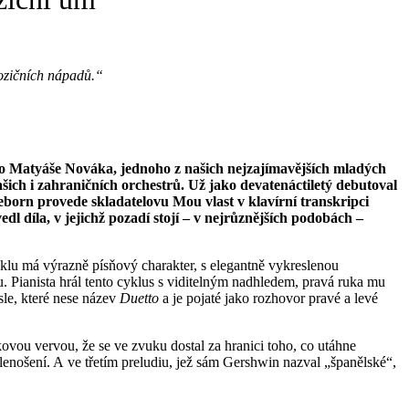
ozičních nápadů.“
ého Matyáše Nováka, jednoho z našich nejzajímavějších mladých
ch i zahraničních orchestrů. Už jako devatenáctiletý debutoval
eborn provede skladatelovu Mou vlast v klavírní transkripci
l díla, v jejichž pozadí stojí – v nejrůznějších podobách –
yklu má výrazně písňový charakter, s elegantně vykreslenou
 Pianista hrál tento cyklus s viditelným nadhledem, pravá ruka mu
le, které nese název
Duetto
a je pojaté jako rozhovor pravé a levé
ovou vervou, že se ve zvuku dostal za hranici toho, co utáhne
 lenošení. A ve třetím preludiu, jež sám Gershwin nazval „španělské“,