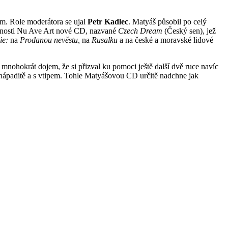
cem. Role moderátora se ujal
Petr
Kadlec
. Matyáš působil po celý
lečnosti Nu Ave Art nové CD, nazvané
Czech Dream
(Český sen), jež
ie:
na
Prodanou nevěstu,
na
Rusalku
a na
české a moravské lidové
nohokrát dojem, že si přizval ku pomoci ještě další dvě ruce navíc
nápaditě a s vtipem. Tohle Matyášovou CD určitě nadchne jak