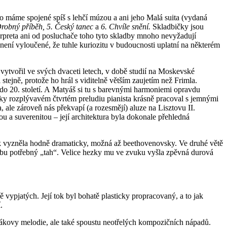
o máme spojené spíš s lehčí múzou a ani jeho Malá suita (vydaná
 Drobný příběh, 5. Český tanec
a
6. Chvíle snění.
Skladbičky jsou
nterpreta ani od posluchače toho tyto skladby mnoho nevyžadují
ení vyloučené, že tuhle kuriozitu v budoucnosti uplatní na některém
 vytvořil ve svých dvaceti letech, v době studií na Moskevské
tejně, protože ho hrál s viditelně větším zaujetím než Frimla.
 do 20. století. A Matyáš si tu s barevnými harmoniemi opravdu
ovsky rozplývavém čtvrtém preludiu pianista krásně pracoval s jemnými
ale zároveň nás překvapí (a rozesmějí) aluze na Lisztovu II.
tou a suverenitou – její architektura byla dokonale přehledná
ek vyzněla hodně dramaticky, možná až beethovenovsky. Ve druhé větě
u dobu potřebný „tah“. Velice hezky mu ve zvuku vyšla zpěvná durová
vypjatých. Její tok byl bohatě plasticky propracovaný, a to jak
.
ákovy melodie, ale také spoustu neotřelých kompozičních nápadů.