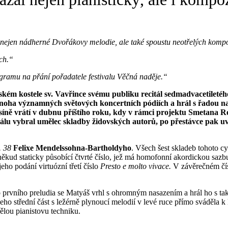
k nejen nádherné Dvořákovy melodie, ale také spoustu neotřelých komp
ch.“
ramu na přání pořadatele festivalu Věčná naděje.“
anském kostele sv. Vavřince svému publiku recitál sedmadvacetilet
ha významných světových koncertních pódiích a hrál s řadou naši
 síně vrátí v dubnu příštího roku, kdy v rámci projektu Smetana R
álu vybral umělec skladby židovských autorů, po přestávce pak uved
. 38
Felixe Mendelssohna-Bartholdyho
. Všech šest skladeb tohoto c
d staticky působící čtvrté číslo, jež má homofonní akordickou sazbu.
eho podání virtuózní třetí číslo
Presto e molto vivace.
V závěrečném čís
prvního preludia se Matyáš vrhl s ohromným nasazením a hrál ho s tak
eho střední část s ležérně plynoucí melodií v levé ruce přímo sváděla k
vělou pianistovu techniku.