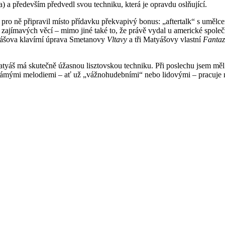
a) a především předvedl svou techniku, která je opravdu oslňující.
el pro ně připravil místo přídavku překvapivý bonus: „aftertalk“ s uměl
 zajímavých věcí – mimo jiné také to, že právě vydal u americké spo
yášova klavírní úprava Smetanovy
Vltavy
a tři Matyášovy vlastní
Fantaz
áš má skutečně úžasnou lisztovskou techniku. Při poslechu jsem měl m
známými melodiemi – ať už „vážnohudebními“ nebo lidovými – pracuje 