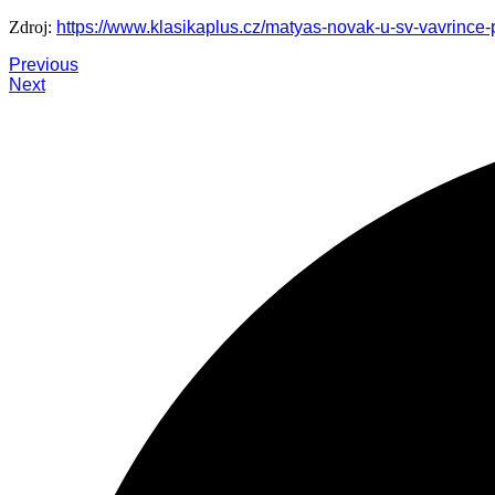
Zdroj:
https://www.klasikaplus.cz/matyas-novak-u-sv-vavrince-
Previous
Next