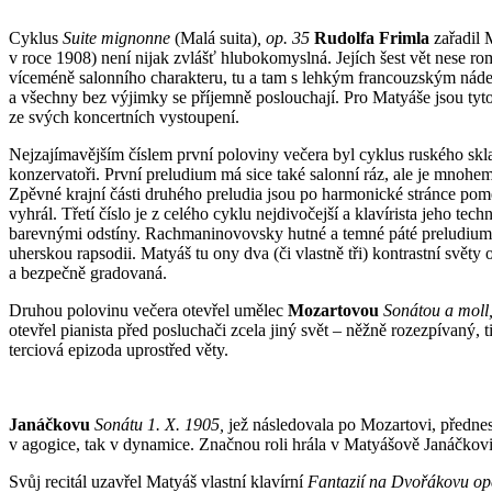
Cyklus
Suite mignonne
(Malá suita)
, op. 35
Rudolfa Frimla
zařadil 
v roce 1908) není nijak zvlášť hlubokomyslná. Jejích šest vět nese ro
víceméně salonního charakteru, tu a tam s lehkým francouzským ná
a všechny bez výjimky se příjemně poslouchají. Pro Matyáše jsou tyt
ze svých koncertních vystoupení.
Nejzajímavějším číslem první poloviny večera byl cyklus ruského skl
konzervatoři. První preludium má sice také salonní ráz, ale je mnohem
Zpěvné krajní části druhého preludia jsou po harmonické stránce pomě
vyhrál. Třetí číslo je z celého cyklu nejdivočejší a klavírista jeho 
barevnými odstíny. Rachmaninovovsky hutné a temné páté preludium má
uherskou rapsodii. Matyáš tu ony dva (či vlastně tři) kontrastní světy 
a bezpečně gradovaná.
Druhou polovinu večera otevřel umělec
Mozartovou
Sonátou a moll
otevřel pianista před posluchači zcela jiný svět – něžně rozezpívaný,
terciová epizoda uprostřed věty.
Janáčkovu
Sonátu 1. X. 1905,
jež následovala po Mozartovi, přednes
v agogice, tak v dynamice. Značnou roli hrála v Matyášově Janáčkovi 
Svůj recitál uzavřel Matyáš vlastní klavírní
Fantazií na Dvořákovu op