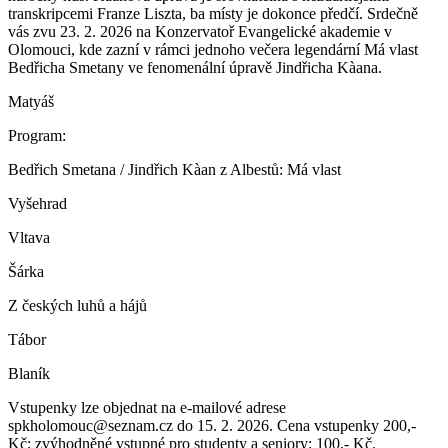
transkripcemi Franze Liszta, ba místy je dokonce předčí. Srdečně
vás zvu 23. 2. 2026 na Konzervatoř Evangelické akademie v
Olomouci, kde zazní v rámci jednoho večera legendární Má vlast
Bedřicha Smetany ve fenomenální úpravě Jindřicha Kàana.
Matyáš
Program:
Bedřich Smetana / Jindřich Kàan z Albestů: Má vlast
Vyšehrad
Vltava
Šárka
Z českých luhů a hájů
Tábor
Blaník
Vstupenky lze objednat na e-mailové adrese
spkholomouc@seznam.cz do 15. 2. 2026. Cena vstupenky 200,-
Kč; zvýhodněné vstupné pro studenty a seniory: 100,- Kč.