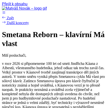
Přejít k obsahu
Zpět
Další koncerty
Smetana Reborn – klavírní Má
vlast
Milí posluchači,
v roce 2026 si připomeneme 100 let od smrti Jindřicha Kàana z
Albestů, všestranného hudebníka, jehož odkaz tak trochu zavál čas.
Velký prostor v Kàanově tvorbě zaujímají transkripce děl jiných
autorů. V tomto směru vyniká přepis Smetanova cyklu Má vlast pro
sólový klavír. Zatímco Smetanova úprava pro klavír čtyřruční je
notoricky známá a hojně uváděná, s Kàanovou verzí je to přesně
naopak. Je prakticky neznámá a uváděná zcela výjimečně a
kompletně nebyla dle dostupných zdrojů uvedena do chvíle, než
jsem ji pro hudbymilovné posluchače nastudoval. Po hudební
stránce se jedná o velmi zdařilý, byť technicky i výrazově nesmírně
náročný kus. Kàanova úprava je srovnatelná s nezdařilejšími