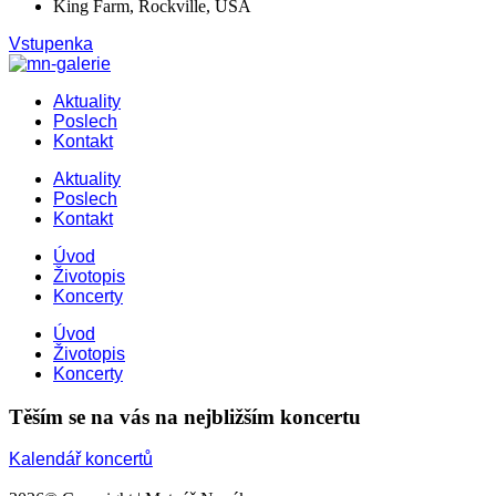
King Farm, Rockville, USA
Vstupenka
Aktuality
Poslech
Kontakt
Aktuality
Poslech
Kontakt
Úvod
Životopis
Koncerty
Úvod
Životopis
Koncerty
Těším se na vás na nejbližším koncertu
Kalendář koncertů