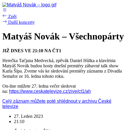
Přejít
k
obsahu
Zpět
Další koncerty
Matyáš Novák – Všechnopárty
JIŽ DNES VE 21:10 NA ČT1
Herečka Taťjana Medvecká, zpěvák Daniel Hůlka a klavírista
Matyáš Novák budou hosty dnešní premiéry zábavné talk show
Karla Šípa. Zveme vás ke sledování premiéry záznamu z Divadla
Semafor ze 16. ledna tohoto roku.
On-line můžete 27. ledna večer sledovat
na:
https://www.ceskatelevize.cz/zive/ct1/ah
Celý záznam můžete poté shlédnout v archivu České
televize
27. Leden 2023
21:10