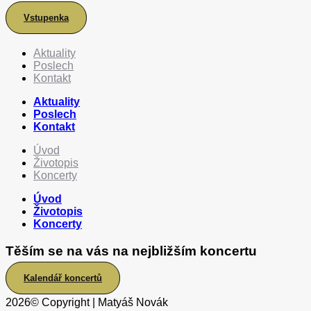
Vstupenka
Aktuality
Poslech
Kontakt
Aktuality
Poslech
Kontakt
Úvod
Životopis
Koncerty
Úvod
Životopis
Koncerty
Těším se na vás na nejbližším koncertu
Kalendář koncertů
2026
© Copyright | Matyáš Novák