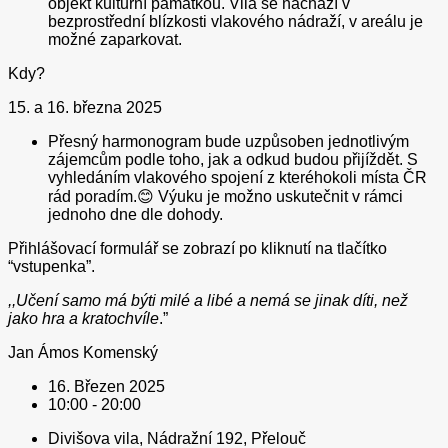
objekt kulturní památkou. Vila se nachází v
bezprostřední blízkosti vlakového nádraží, v areálu je
možné zaparkovat.
Kdy?
15. a 16. března 2025
Přesný harmonogram bude uzpůsoben jednotlivým
zájemcům podle toho, jak a odkud budou přijíždět. S
vyhledáním vlakového spojení z kteréhokoli místa ČR
rád poradím.😊 Výuku je možno uskutečnit v rámci
jednoho dne dle dohody.
Přihlášovací formulář se zobrazí po kliknutí na tlačítko
“vstupenka”.
,,Učení samo má býti milé a libé a nemá se jinak díti, než
jako hra a kratochvíle
.”
Jan Ámos Komenský
16. Březen 2025
10:00 - 20:00
Divišova vila, Nádražní 192, Přelouč