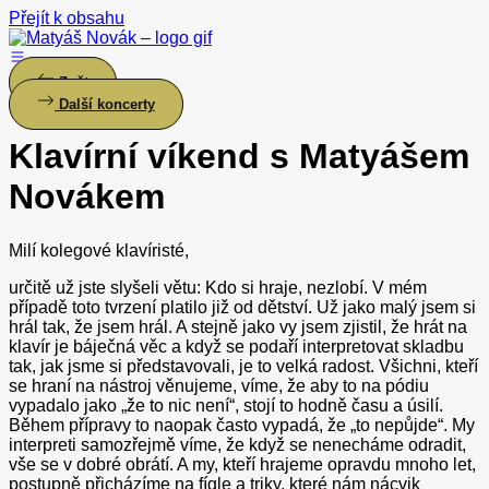
Přejít k obsahu
Zpět
Další koncerty
Klavírní víkend s Matyášem
Novákem
Milí kolegové klavíristé,
určitě už jste slyšeli větu: Kdo si hraje, nezlobí. V mém
případě toto tvrzení platilo již od dětství. Už jako malý jsem si
hrál tak, že jsem hrál. A stejně jako vy jsem zjistil, že hrát na
klavír je báječná věc a když se podaří interpretovat skladbu
tak, jak jsme si představovali, je to velká radost. Všichni, kteří
se hraní na nástroj věnujeme, víme, že aby to na pódiu
vypadalo jako „že to nic není“, stojí to hodně času a úsilí.
Během přípravy to naopak často vypadá, že „to nepůjde“. My
interpreti samozřejmě víme, že když se nenecháme odradit,
vše se v dobré obrátí. A my, kteří hrajeme opravdu mnoho let,
postupně přicházíme na fígle a triky, které nám nácvik