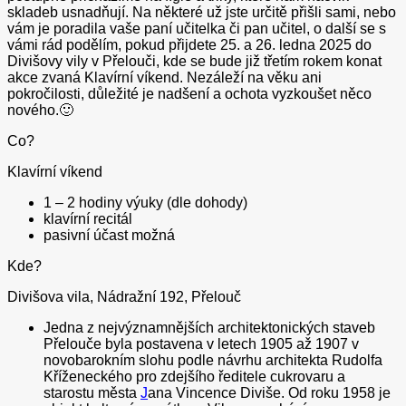
skladeb usnadňují. Na některé už jste určitě přišli sami, nebo
vám je poradila vaše paní učitelka či pan učitel, o další se s
vámi rád podělím, pokud přijdete 25. a 26. ledna 2025 do
Divišovy vily v Přelouči, kde se bude již třetím rokem konat
akce zvaná Klavírní víkend. Nezáleží na věku ani
pokročilosti, důležité je nadšení a ochota vyzkoušet něco
nového.🙂
Co?
Klavírní víkend
1 – 2 hodiny výuky (dle dohody)
klavírní recitál
pasivní účast možná
Kde?
Divišova vila, Nádražní 192, Přelouč
Jedna z nejvýznamnějších architektonických staveb
Přelouče byla postavena v letech 1905 až 1907 v
novobarokním slohu podle návrhu architekta Rudolfa
Kříženeckého pro zdejšího ředitele cukrovaru a
starostu města
J
ana Vincence Diviše. Od roku 1958 je