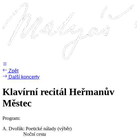
Přejít
k
obsahu
Zpět
Další koncerty
Klavírní recitál Heřmanův
Městec
Program:
A. Dvořák: Poetické nálady (výběr)
Noční cesta