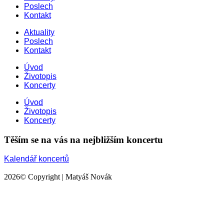
Poslech
Kontakt
Aktuality
Poslech
Kontakt
Úvod
Životopis
Koncerty
Úvod
Životopis
Koncerty
Těším se na vás na nejbližším koncertu
Kalendář koncertů
2026
© Copyright | Matyáš Novák