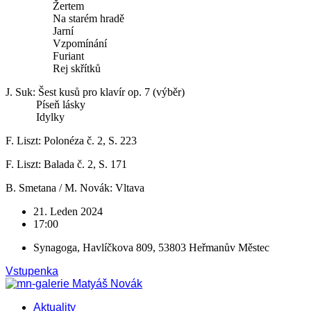
Žertem
Na starém hradě
Jarní
Vzpomínání
Furiant
Rej skřítků
J. Suk: Šest kusů pro klavír op. 7 (výběr)
Píseň lásky
Idylky
F. Liszt: Polonéza č. 2, S. 223
F. Liszt: Balada č. 2, S. 171
B. Smetana / M. Novák: Vltava
21. Leden 2024
17:00
Synagoga, Havlíčkova 809, 53803 Heřmanův Městec
Vstupenka
Aktuality