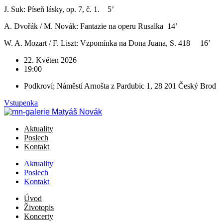
J. Suk: Píseň lásky, op. 7, č. 1. 5’
A. Dvořák / M. Novák: Fantazie na operu Rusalka 14’
W. A. Mozart / F. Liszt: Vzpomínka na Dona Juana, S. 418 16’
22. Květen 2026
19:00
Podkroví; Náměstí Arnošta z Pardubic 1, 28 201 Český Brod
Vstupenka
Aktuality
Poslech
Kontakt
Aktuality
Poslech
Kontakt
Úvod
Životopis
Koncerty