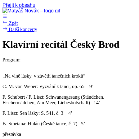
Přejít k obsahu
Zpět
Další koncerty
Klavírní recitál Český Brod
Program:
„Na vlně lásky, v závětří tanečních kroků“
C. M. von Weber: Vyzvání k tanci, op. 65 9’
F. Schubert / F. Liszt: Schwanengesang (Ständchen,
Fischermädchen, Am Meer, Liebesbotschaft) 14’
F. Liszt: Sen lásky: S. 541, č. 3 4’
B. Smetana: Hulán (České tance, č. 7) 5’
přestávka