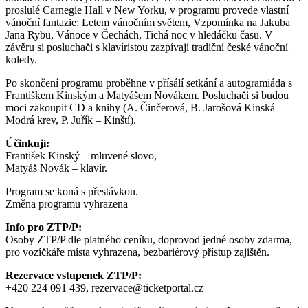
proslulé Carnegie Hall v New Yorku, v programu provede vlastní
vánoční fantazie: Letem vánočním světem, Vzpomínka na Jakuba
Jana Rybu, Vánoce v Čechách, Tichá noc v hledáčku času. V
závěru si posluchači s klavíristou zazpívají tradiční české vánoční
koledy.
Po skončení programu proběhne v přísálí setkání a autogramiáda s
Františkem Kinským a Matyášem Novákem. Posluchači si budou
moci zakoupit CD a knihy (A. Činčerová, B. Jarošová Kinská –
Modrá krev, P. Juřík – Kinští).
Účinkují:
František Kinský – mluvené slovo,
Matyáš Novák – klavír.
Program se koná s přestávkou.
Změna programu vyhrazena
Info pro ZTP/P:
Osoby ZTP/P dle platného ceníku, doprovod jedné osoby zdarma,
pro vozíčkáře místa vyhrazena, bezbariérový přístup zajištěn.
Rezervace vstupenek ZTP/P:
+420 224 091 439, rezervace@ticketportal.cz