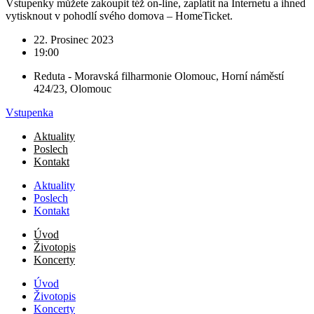
Vstupenky můžete zakoupit též on-line, zaplatit na Internetu a ihned
vytisknout v pohodlí svého domova – HomeTicket.
22. Prosinec 2023
19:00
Reduta - Moravská filharmonie Olomouc, Horní náměstí
424/23, Olomouc
Vstupenka
Aktuality
Poslech
Kontakt
Aktuality
Poslech
Kontakt
Úvod
Životopis
Koncerty
Úvod
Životopis
Koncerty