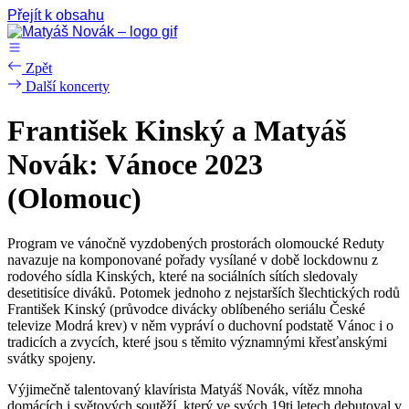
Přejít k obsahu
Zpět
Další koncerty
František Kinský a Matyáš
Novák: Vánoce 2023
(Olomouc)
Program ve vánočně vyzdobených prostorách olomoucké Reduty
navazuje na komponované pořady vysílané v době lockdownu z
rodového sídla Kinských, které na sociálních sítích sledovaly
desetitisíce diváků. Potomek jednoho z nejstarších šlechtických rodů
František Kinský (průvodce divácky oblíbeného seriálu České
televize Modrá krev) v něm vypráví o duchovní podstatě Vánoc i o
tradicích a zvycích, které jsou s těmito významnými křesťanskými
svátky spojeny.
Výjimečně talentovaný klavírista Matyáš Novák, vítěz mnoha
domácích i světových soutěží, který ve svých 19ti letech debutoval v