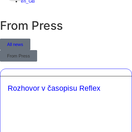
From Press
All news
From Press
Rozhovor v časopisu Reflex