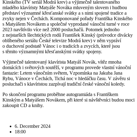
Kinského (TV seriál Modrá krev) a výjimečně talentovaného
mladého klavíristy Matyáše Nováka mluveným slovem i hudbou
představí významné křesťanské svátky a s nimi spojené tradice a
zvyky nejen v Čechách. Komponované pořady Františka Kinského
s Matyášem Novákem a společné vyprodané vánoční turné v roce
2023 navštívilo více než 2000 posluchačů. Potomek jednoho
z nejstarších šlechtických rodů František Kinský (průvodce divácky
oblíbeného seriálu České televize Modrá krev) v něm vypráví
o duchovní podstatě Vánoc i o tradicích a zvycích, které jsou
s těmito významnými křesťanskými svátky spojeny.
Výjimečně talentovaný klavírista Matyáš Novák, vítěz mnoha
domácích i světových soutěží, v programu provede vlastní vánoční
fantazie: Letem vánočním světem, Vzpomínka na Jakuba Jana
Rybu, Vánoce v Čechách, Tichá noc v hledáčku času. V závěru si
posluchači s klavíristou zazpívají tradiční české vánoční koledy.
Po skončení programu proběhne autogramiáda s Františkem
Kinským a Matyášem Novákem, při které si návštěvníci budou moci
zakoupit CD a knihy.
6. December 2024
18:00