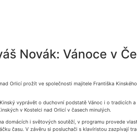
yáš Novák: Vánoce v Če
d Orlicí prožít ve společnosti majitele Františka Kinského
nský vyprávět o duchovní podstatě Vánoc i o tradicích a 
nských v Kostelci nad Orlicí v časech minulých.
oha domácích i světových soutěží, v programu provede vla
u času. V závěru si posluchači s klavíristou zazpívají tra