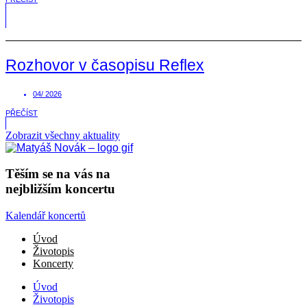
Rozhovor v časopisu Reflex
04/ 2026
PŘEČÍST
Zobrazit všechny aktuality
Těším se na vás na
nejbližším koncertu
Kalendář koncertů
Úvod
Životopis
Koncerty
Úvod
Životopis