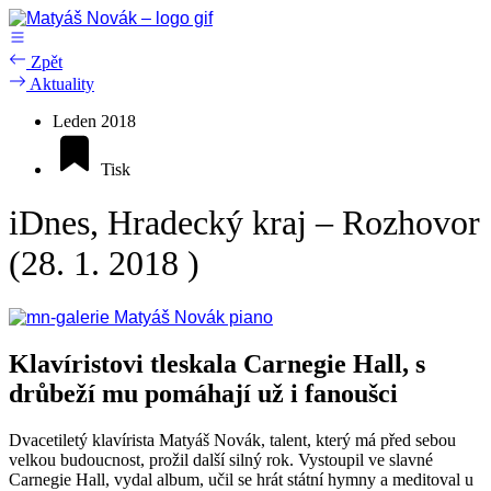
Přejít
k
obsahu
Zpět
Aktuality
Leden 2018
Tisk
iDnes, Hradecký kraj – Rozhovor
(28. 1. 2018 )
Klavíristovi tleskala Carnegie Hall, s
drůbeží mu pomáhají už i fanoušci
Dvacetiletý klavírista Matyáš Novák, talent, který má před sebou
velkou budoucnost, prožil další silný rok. Vystoupil ve slavné
Carnegie Hall, vydal album, učil se hrát státní hymny a meditoval u