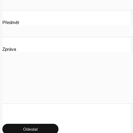
Předmět
Zpráva
Ponechte toto pole prázdné.