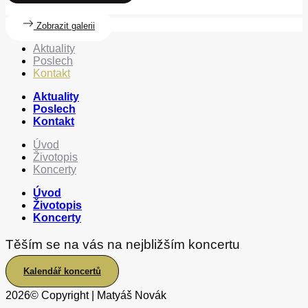
Zobrazit galerii
Aktuality
Poslech
Kontakt
Aktuality
Poslech
Kontakt
Úvod
Životopis
Koncerty
Úvod
Životopis
Koncerty
Těším se na vás na nejbližším koncertu
Kalendář koncertů
2026
© Copyright | Matyáš Novák