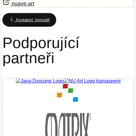
nuave.art
Kontaktní formulář
Podporující
partneři