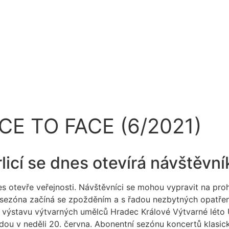
ACE TO FACE (6/2021)
licí se dnes otevírá návštěvn
es otevře veřejnosti. Návštěvníci se mohou vypravit na pro
 sezóna začíná se zpožděním a s řadou nezbytných opatřen
na výstavu výtvarných umělců Hradec Králové Výtvarné léto
ou v neděli 20. června. Abonentní sezónu koncertů klasické