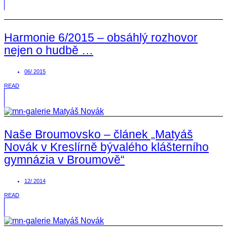
Harmonie 6/2015 – obsáhlý rozhovor
nejen o hudbě …
06/ 2015
READ
Naše Broumovsko – článek „Matyáš
Novák v Kreslírně bývalého klášterního
gymnázia v Broumově“
12/ 2014
READ