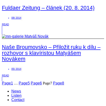
Fuldaer Zeitung – článek (20. 8. 2014)
08/ 2014
READ
Naše Broumovsko – Přiložit ruku k dílu –
rozhovor s klavíristou Matyášem
Novákem
05/ 2014
READ
Page
1
…
Page
5
Page
6
Page
7
Page
8
News
Listen
Contact