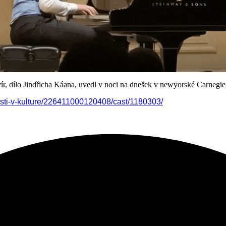
ír, dílo Jindřicha Káana, uvedl v noci na dnešek v newyorské Carnegie
sti-v-kulture/226411000120408/cast/1180303/