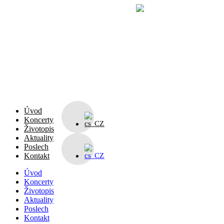
Přejít
k
obsahu
Úvod
Koncerty
Životopis
Aktuality
Poslech
Kontakt
Úvod
Koncerty
Životopis
Aktuality
Poslech
Kontakt